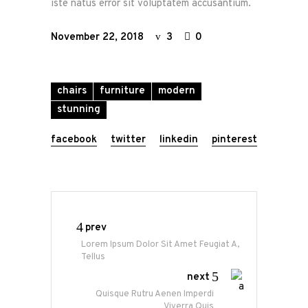
iste natus error sit voluptatem accusantium.
November 22, 2018
3
0
chairs
furniture
modern
stunning
facebook
twitter
linkedin
pinterest
prev
Lorem Ipsum Dolor Sit Amet Feugiat A,
Tellus
next
Quisque Rutru Aenen Imperdi
Viverra Quis