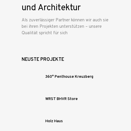
und Architektur
Als zuverlässiger Partner können wir auch sie
bei ihren Projekten unterstützen – unsere
Qualität spricht für sich
NEUSTE PROJEKTE
360° Penthouse Kreuzberg
WRST BHVR Store
Holz Haus