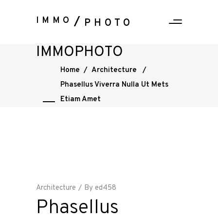
IMMO
PHOTO
IMMOPHOTO
Home
/
Architecture
/
Phasellus Viverra Nulla Ut Mets
Etiam Amet
Architecture
By
ed458
Phasellus