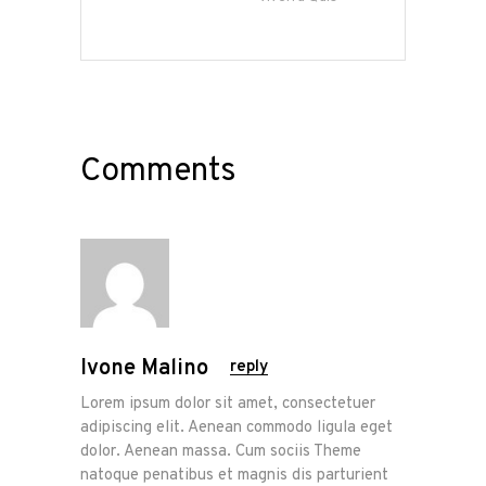
Comments
Ivone Malino
reply
Lorem ipsum dolor sit amet, consectetuer
adipiscing elit. Aenean commodo ligula eget
dolor. Aenean massa. Cum sociis Theme
natoque penatibus et magnis dis parturient