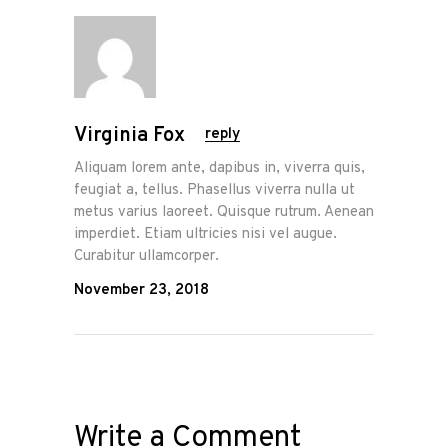
Virginia Fox
reply
Aliquam lorem ante, dapibus in, viverra quis,
feugiat a, tellus. Phasellus viverra nulla ut
metus varius laoreet. Quisque rutrum. Aenean
imperdiet. Etiam ultricies nisi vel augue.
Curabitur ullamcorper.
November 23, 2018
Write a Comment