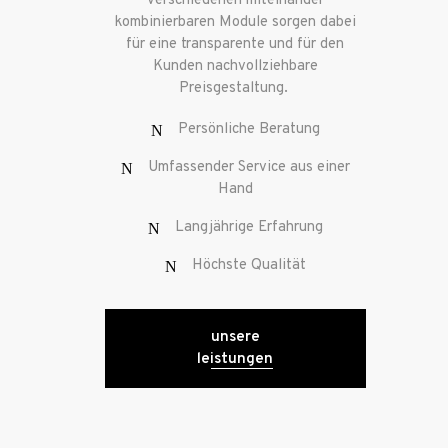
verschiedenen miteinander
kombinierbaren Module sorgen dabei
für eine transparente und für den
Kunden nachvollziehbare
Preisgestaltung.
Persönliche Beratung
Umfassender Service aus einer
Hand
Langjährige Erfahrung
Höchste Qualität
unsere
leistungen