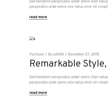
Sed hendrerit perspiciatis under omnis ister natu
perspiciatis unde omnis iste natus error sit volup
read more
Furniture
By
ed458
November 27, 2018
Remarkable Style,
Sed hendrerit perspiciatis under omnis ister natu
perspiciatis unde omnis iste natus error sit volup
read more