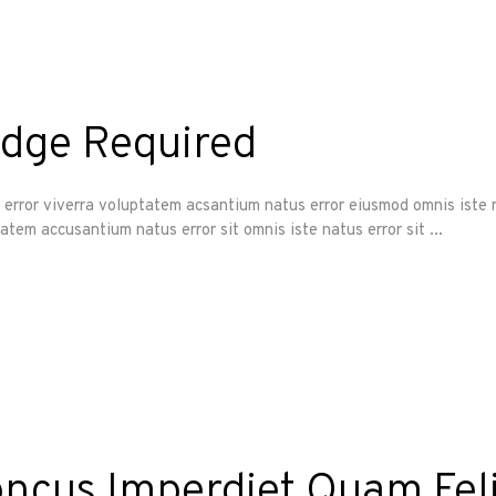
dge Required
s error viverra voluptatem acsantium natus error eiusmod omnis iste 
tatem accusantium natus error sit omnis iste natus error sit
oncus Imperdiet Quam Fel