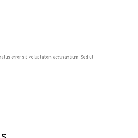
natus error sit voluptatem accusantium. Sed ut
is