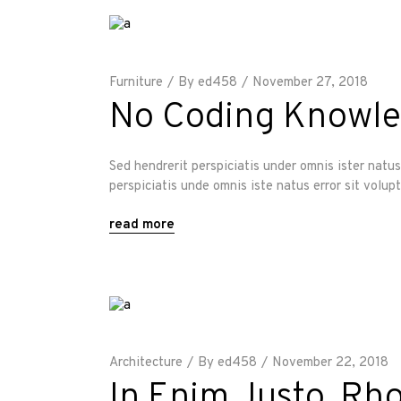
Furniture
By
ed458
November 27, 2018
No Coding Knowle
Sed hendrerit perspiciatis under omnis ister natu
perspiciatis unde omnis iste natus error sit volup
read more
Architecture
By
ed458
November 22, 2018
In Enim Justo, Rh