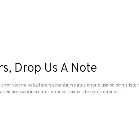
rs, Drop Us A Note
s error viverra voluptatem acsantium natus error eiusmod omnis iste 
tatem accusantium natus error sit omnis iste natus error sit