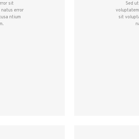
ror sit
Sed ut
 natus error
voluptatem 
cusa ntium
sit volup
m.
n