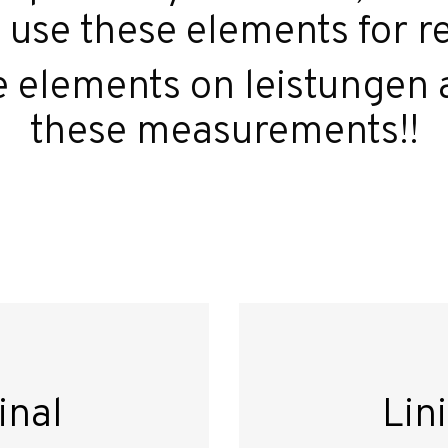
 use these elements for r
the elements on leistunge
these measurements!!
inal
Lin