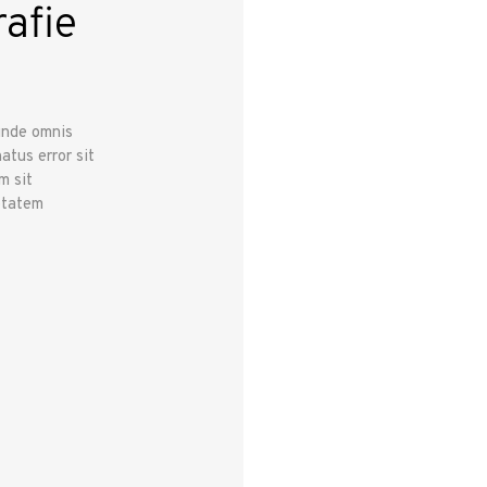
afie
unde omnis
atus error sit
m sit
ptatem