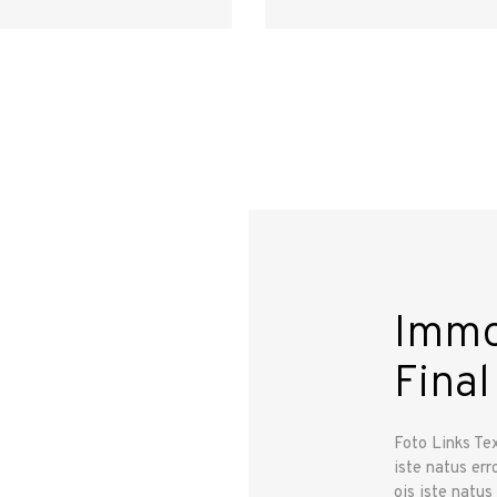
Immo
Final
Foto Links Te
iste natus err
ois iste natus