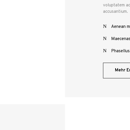
voluptatem ac
accusantium.
Aenean m
Maecenas
Phasellus
Mehr E