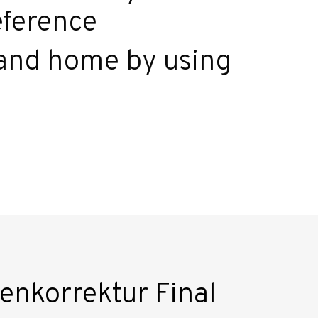
eference
n and home by using
ienkorrektur Final