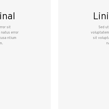
inal
Lin
ror sit
Sed ut
 natus error
voluptatem 
cusa ntium
sit volup
m.
n