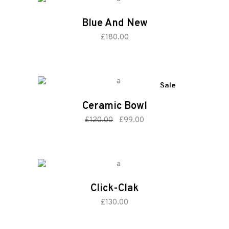
Blue And New
add to cart
£
180.00
Sale
Ceramic Bowl
add to cart
Original
Current
£
120.00
£
99.00
price
price
was:
is:
£120.00.
£99.00.
Click-Clak
add to cart
£
130.00