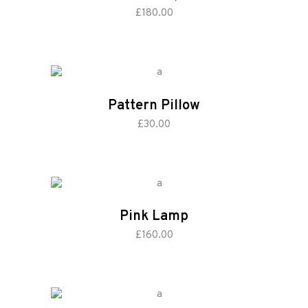
add to cart
£
180.00
Pattern Pillow
add to cart
£
30.00
Pink Lamp
add to cart
£
160.00