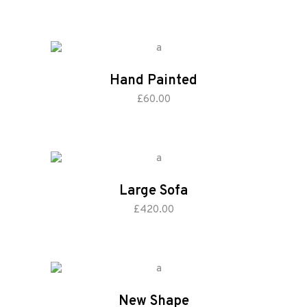
Hand Painted
add to cart
£
60.00
Large Sofa
add to cart
£
420.00
New Shape