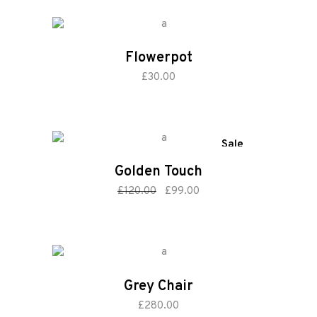
Flowerpot
add to cart
£
30.00
Sale
Golden Touch
add to cart
Original
Current
£
120.00
£
99.00
price
price
was:
is:
£120.00.
£99.00.
Grey Chair
add to cart
£
280.00