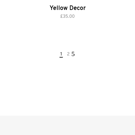
Yellow Decor
add to cart
£
35.00
1
2